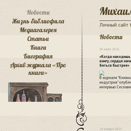
Михаил
Новости
Жизнь библиофила
Личный сайт
Медиагалерея
Новости
Статьи
Книги
30 июля 2026
Биография
«Когда находишь
книгу, сердце нач
Архив журнала «Про
биться быстрее»
книги»
В журнале "Книжн
индустрия" опубл
интервью Сеслави
24 ноября 2025