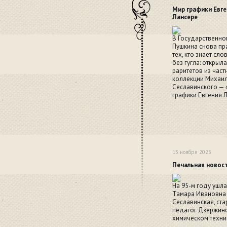
Мир графики Евге
Лансере
В Государственном
Пушкина снова пр
тех, кто знает сло
без гугла: открыл
раритетов из част
коллекции Михаи
Сеславинского — 
графики Евгения 
13 ноября 2025
Печальная новос
На 95-м году ушла
Тамара Ивановна
Сеславинская, ст
педагог Дзержин
химическом техни