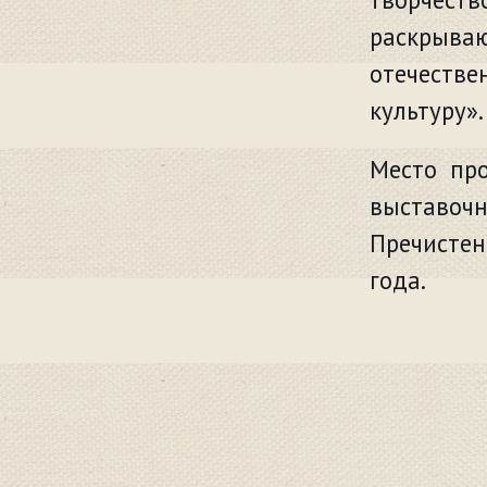
раскрыв
отечестве
культуру».
Место про
выставоч
Пречистенк
года.