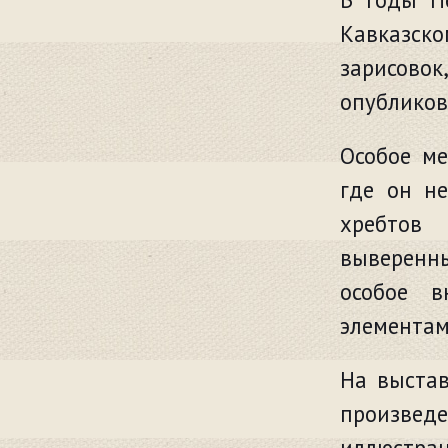
Кавказско
зарисовок
опубликов
Особое ме
где он н
хребтов 
выверенны
особое в
элементам
На выстав
произве
иллюстрац