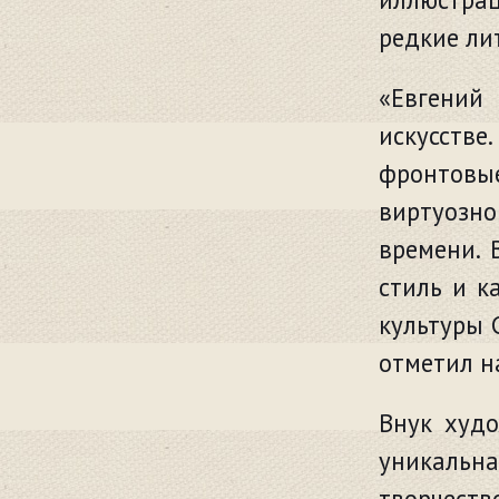
редкие ли
«Евгений
искусств
фронтовые
виртуозно
времени. 
стиль и к
культуры 
отметил н
Внук худо
уникальна
творчес