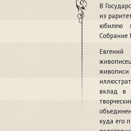
В Государ
из рарите
юбилею х
Собрание 
Евгений 
живописе
живописи
иллюстрат
вклад в о
творчески
объедине
куда его 
родствен