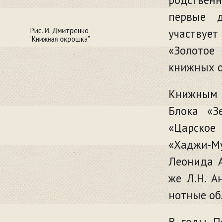
первые д
Рис. И. Дмитренко
участвует
“Книжная окрошка”
«Золотое
книжных о
Книжным 
Блока «З
«Царское
«Хаджи-М
Леонида А
же Л.Н. А
нотные об
В годы П