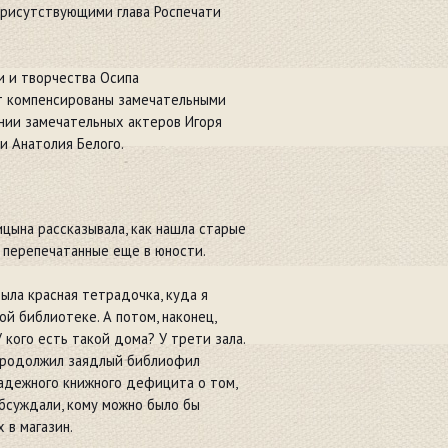
присутствующими глава Роспечати
и и творчества Осипа
ут компенсированы замечательными
нении замечательных актеров Игоря
и Анатолия Белого.
цына рассказывала, как нашла старые
 перепечатанные еще в юности.
была красная тетрадочка, куда я
й библиотеке. А потом, наконец,
 кого есть такой дома? У трети зала.
 - продолжил заядлый библиофил
адежного книжного дефицита о том,
обсуждали, кому можно было бы
 в магазин.