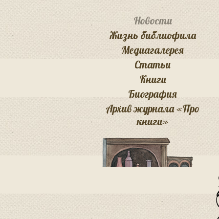
Новости
Жизнь библиофила
Медиагалерея
Статьи
Книги
Биография
Архив журнала «Про
книги»