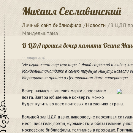
Михаил Сеславинский
Личный сайт библиофила
Новости
В ЦДЛ пр
Мандельштама
В ЦДЛ прошел вечер памяти Осипа М
15 января 2016
"Не ограничена еще моя пора...". Этой строчкой о любви, 
Мандельштаматдаже в самую трудную минуту, назвали ве
Мероприятие прошло в Центральном доме литератора.
Вечер начался с гашения марки с профилем
поэта. Завтра юбилейные конверты можно
будет купить во всех почтовых отделениях страны.
Большой зал ЦДЛ давно, наверное, не переживал ситуаци
мест: писатели, поэты, журналисты и обязательные учас
московские библиофилы, толпились в проходах. Приглаш