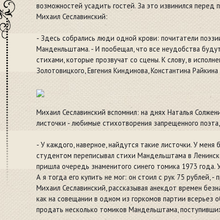
возможностей усадить гостей. За это извинился перед 
Михаил Сеславинский:
- Здесь собрались люди одной крови: почитатели поэзи
Манденльштама. - И пообещал, что все неудобства буд
стихами, которые прозвучат со сцены. К слову, в испол
Золотовицкого, Евгения Киндинова, Константина Райкина 
Михаил Сеславинский вспомнил: на днях Наталья Солжени
листочки - любимые стихотворения запрещенного поэта,
- У каждого, наверное, найдутся такие листочки. У меня 
студентом переписывал стихи Мандельштама в Ленинско
пришла очередь знаменитого синего томика 1973 года. У
А я тогда его купить не мог: он стоил с рук 75 рублей,
Михаил Сеславинский, рассказывая анекдот времен безн
как на совещании в одном из горкомов партии всерьез 
продать несколько томиков Мандельштама, поступивших