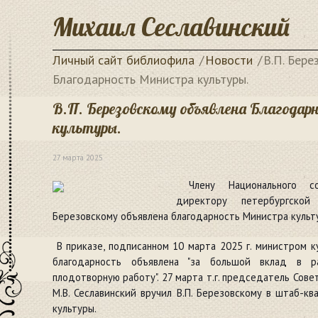
Михаил Сеславинский
Личный сайт библиофила
Новости
В.П. Бере
Благодарность Министра культуры.
В.П. Березовскому объявлена Благодар
культуры.
27 марта 2025
Члену Национального со
директору петербургской
Березовскому объявлена благодарность Министра куль
В приказе, подписанном 10 марта 2025 г. министром ку
благодарность объявлена "за большой вклад в р
плодотворную работу". 27 марта т.г. председатель Сов
М.В. Сеславинский вручил В.П. Березовскому в штаб-к
культуры.