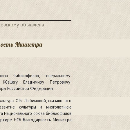
зовскому объявлена
ность Министра
юза библиофилов, генеральному
 KGallery Владимиру Петровичу
туры Российской Федерации
льтуры О.Б. Любимовой, сказано, что
азвитие культуры и многолетнюю
ета Национального союза библиофилов
вартире НСБ Благодарность Министра