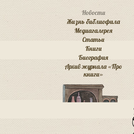
Новости
Жизнь библиофила
Медиагалерея
Статьи
Книги
Биография
Архив журнала «Про
книги»