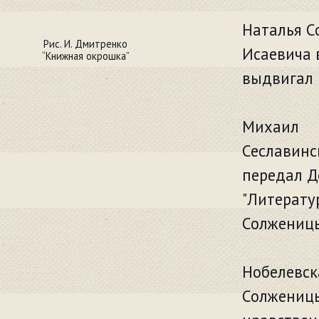
Наталья С
Рис. И. Дмитренко
Исаевича 
“Книжная окрошка”
выдвигал 
Михаил
Сеславинс
передал Д
"Литерату
Солженицы
Нобелевск
Солженицы