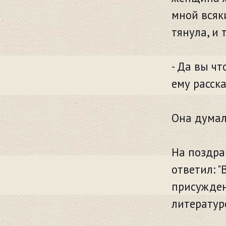
мной всяки
тянула, и
- Да вы чт
ему расск
Она думала
На поздра
ответил: 
присужден
литератур