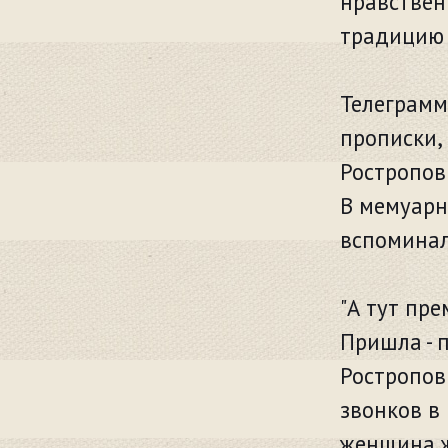
нравствен
традицию 
Телеграмм
прописки,
Ростропов
В мемуарн
вспоминал
"А тут пре
Пришла - 
Ростропови
звонков в
женщина ж