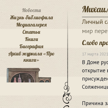
Михаил
Новости
Жизнь библиофила
Личный с
Медиагалерея
мир пере
Статьи
Книги
Слово пр
Биография
Архив журнала «Про
17 марта 202
книги»
В Доме ру
открытие 
присужден
Солженицы
Причина з