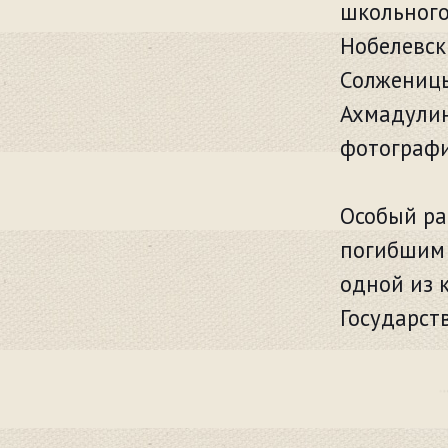
школьного
Нобелевск
Солженицы
Ахмадулин
фотографи
Особый ра
погибшим в
одной из 
Государст