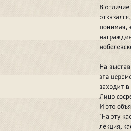
В отличие
отказался
понимая, ч
награждени
нобелевск
На выстав
эта церем
заходит в 
Лицо соср
И это объ
"На эту к
лекция, к