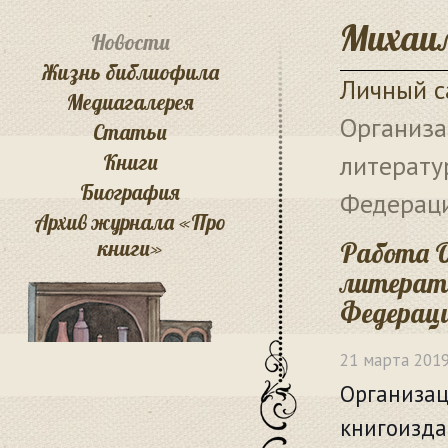
Михаил
Новости
Жизнь библиофила
Личный с
Медиагалерея
Организа
Статьи
Книги
литерату
Биография
Федераци
Архив журнала «Про
книги»
Работа 
литерату
Федераци
21 марта 201
Организац
книгоизда