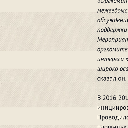
«
Оргкомит
межведомс
обсуждени
поддержки
Мероприят
оргкомите
интереса 
широко ос
сказал он.
В 2016-20
иницииров
Проводилс
площадь»,