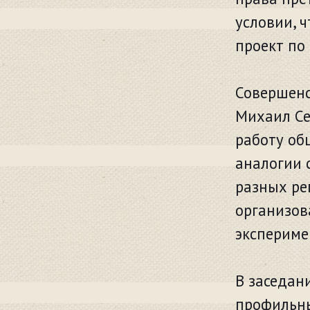
условии, 
проект по
Совершен
Михаил Се
работу об
аналогии 
разных ре
организов
экспериме
В заседан
профильны