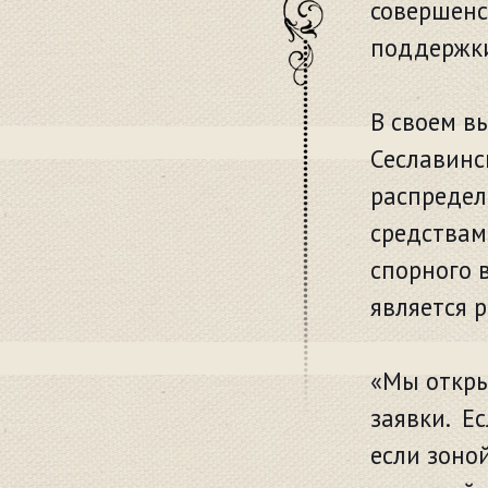
совершенс
поддержки
В своем в
Сеславинс
распредел
средствам
спорного в
является 
«Мы откры
заявки. Е
если зоно