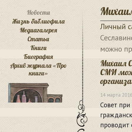
Михаил
Новости
Жизнь библиофила
Личный с
Медиагалерея
Сеславин
Статьи
Книги
можно пр
Биография
Михаил С
Архив журнала «Про
СМИ мож
книги»
организ
14 марта 201
Совет при
гражданск
проводит 