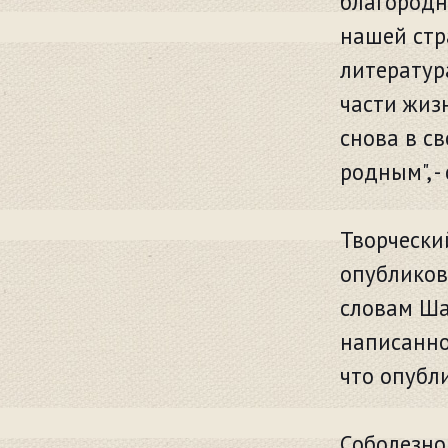
благородн
нашей стр
литератур
части жизн
снова в с
родным", -
Творчески
опубликов
словам Ша
написанно
что опубл
Соболезно