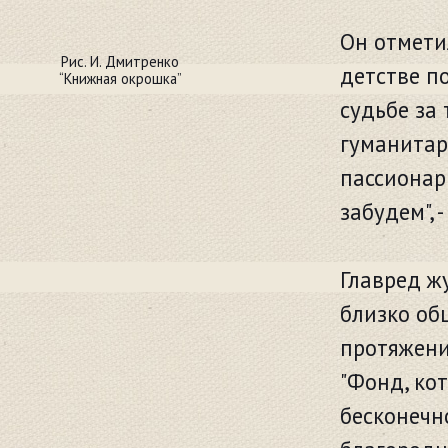
Он отмети
Рис. И. Дмитренко
детстве п
“Книжная окрошка”
судьбе за 
гуманитар
пассионар
забудем", 
Главред ж
близко об
протяжени
"Фонд, ко
бесконечн