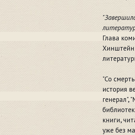
"Завершил
литерату
Глава ком
Хинштейн 
литератур
"Со смерт
история в
генерал", 
библиотека
книги, чи
уже без м