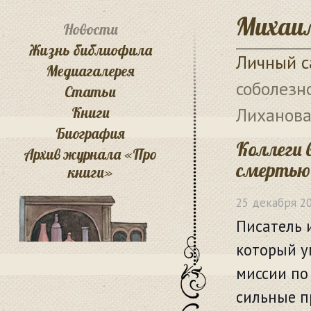
Михаил
Новости
Жизнь библиофила
Личный с
Медиагалерея
соболезн
Статьи
Книги
Лиханов
Биография
Коллеги 
Архив журнала «Про
смертью
книги»
25 декабря 2
Писатель 
который у
миссии по
сильные п