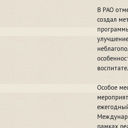
В РАО отме
создал ме
программы
улучшение
неблагопо
особеннос
воспитате
Особое ме
мероприят
ежегодный
Междунаро
рамках ре