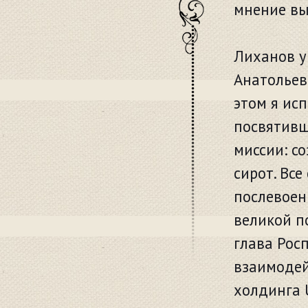
мнение вы
Лиханов уш
Анатольев
этом я ис
посвятивш
миссии: с
сирот. Вс
послевоен
великой по
глава Рос
взаимодей
холдинга 