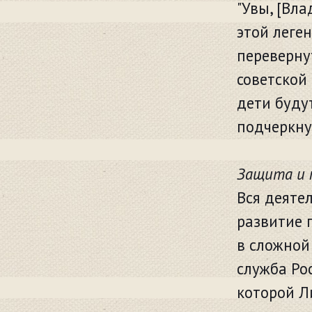
"Увы, [Вл
этой леге
перевернут
советской
дети будут
подчеркну
Защита и 
Вся деяте
развитие 
в сложной
служба Ро
которой Л