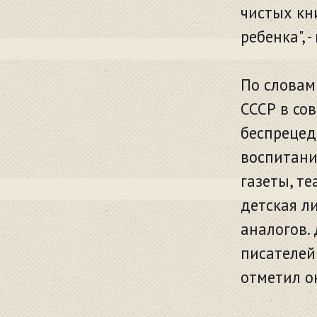
чистых кн
ребенка", 
По словам
СССР в со
беспрецед
воспитани
газеты, те
детская л
аналогов.
писателей
отметил о