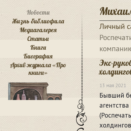
Михаил
Новости
Жизнь библиофила
Личный с
Медиагалерея
Роспечат
Статьи
Книги
компани
Биография
Экс-руко
Архив журнала «Про
холдинг
книги»
13 мая 2021
Бывший бе
агентства
(Роспечат
холдинго