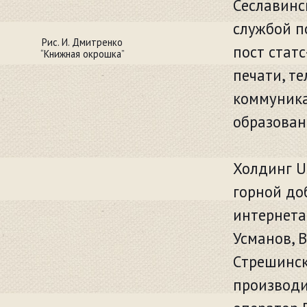
Сеславинс
службой п
Рис. И. Дмитренко
пост стат
“Книжная окрошка”
печати, т
коммуника
образован
Холдинг U
горной до
интернета
Усманов, 
Стрешинск
производи