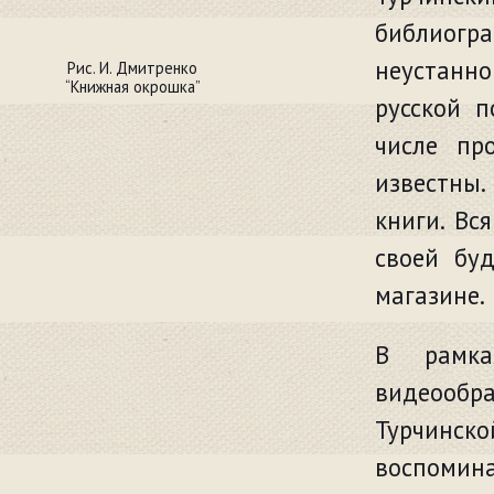
библиогр
неустанн
Рис. И. Дмитренко
“Книжная окрошка”
русской п
числе пр
известны.
книги. Вс
своей бу
магазине.
В рамка
видеооб
Турчинс
воспомин