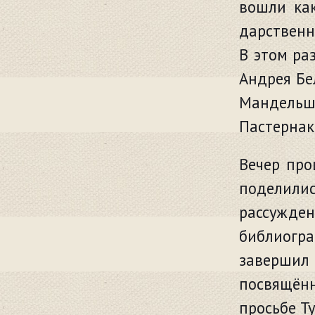
вошли как
дарственн
В этом ра
Андрея Бе
Мандель
Пастернак
Вечер про
поделил
рассужд
библиогр
заверши
посвящённ
просьбе Т