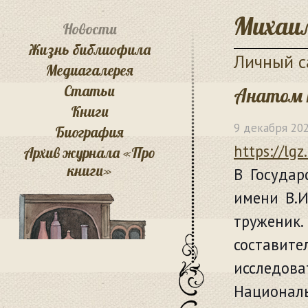
Михаил
Новости
Жизнь библиофила
Личный с
Медиагалерея
Статьи
Анатом 
Книги
9 декабря 20
Биография
https://lgz
Архив журнала «Про
книги»
В Государ
имени В.И
труженик.
составите
исследо
Националь