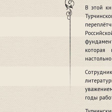
В этой кн
Турчинск
переплёт
Российско
фундамент
которая 
настольно
Сотрудник
литерату
уважением
годы рабо
Турчинск