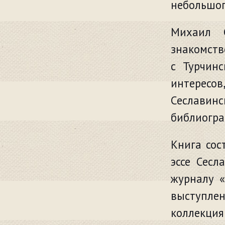
небольшог
Михаил С
знакомств
с Турчин
интересо
Сеслави
библиогра
Книга сос
эссе Сесл
журналу «
выступлен
коллекция