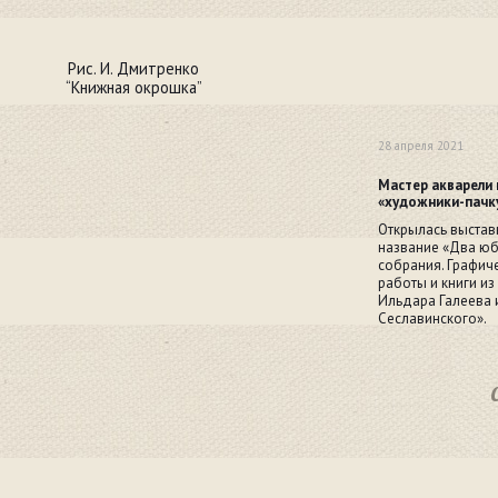
Рис. И. Дмитренко
“Книжная окрошка”
28 апреля 2021
Мастер акварели 
«художники-пачк
Открылась выстав
название «Два юб
собрания. Графич
работы и книги из
Ильдара Галеева 
Сеславинского».