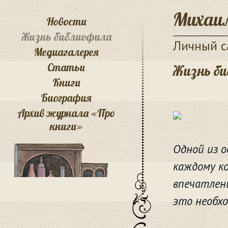
Михаил
Новости
Жизнь библиофила
Личный с
Медиагалерея
Статьи
Жизнь б
Книги
Биография
Архив журнала «Про
книги»
Одной из 
каждому к
впечатлени
это необхо
Ю